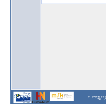
44, avenue de l
Tél. : 