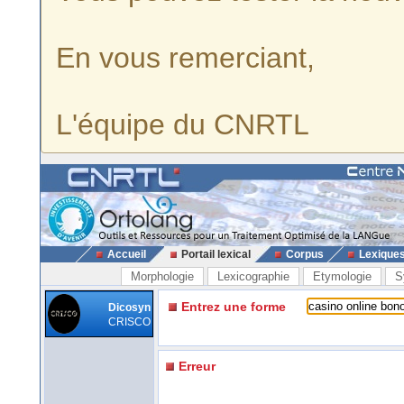
En vous remerciant,
L'équipe du CNRTL
Accueil
Portail lexical
Corpus
Lexique
Morphologie
Lexicographie
Etymologie
S
Entrez une forme
Dicosyn
CRISCO
Erreur