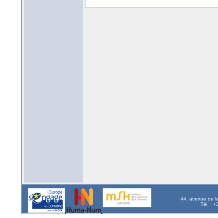
44, avenue de l
Tél. : 