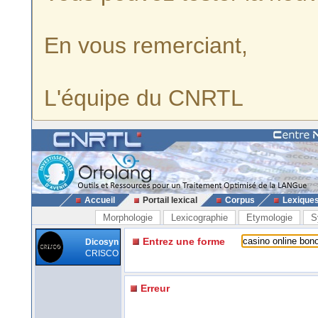
En vous remerciant,
L'équipe du CNRTL
Accueil
Portail lexical
Corpus
Lexique
Morphologie
Lexicographie
Etymologie
S
Entrez une forme
Dicosyn
CRISCO
Erreur