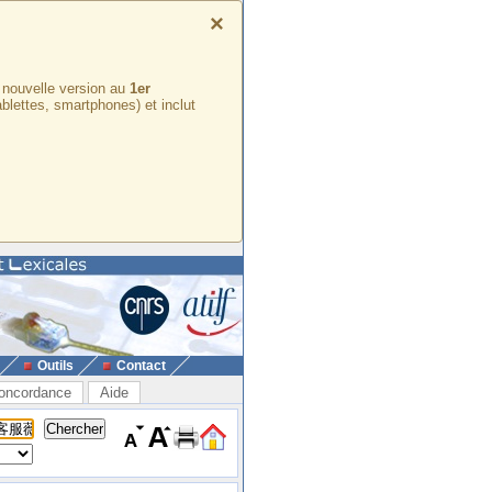
×
e nouvelle version au
1er
ablettes, smartphones) et inclut
Outils
Contact
oncordance
Aide