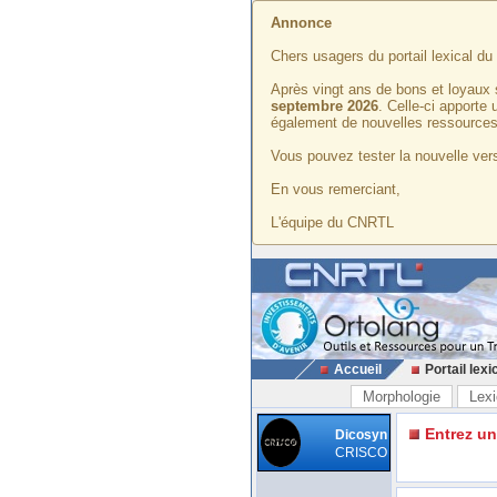
Annonce
Chers usagers du portail lexical d
Après vingt ans de bons et loyaux 
septembre 2026
. Celle-ci apporte
également de nouvelles ressources
Vous pouvez tester la nouvelle vers
En vous remerciant,
L'équipe du CNRTL
Accueil
Portail lexi
Morphologie
Lexi
Entrez u
Dicosyn
CRISCO