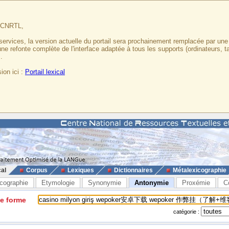
u CNRTL,
services, la version actuelle du portail sera prochainement remplacée par un
 une refonte complète de l'interface adaptée à tous les supports (ordinateurs, t
.
ion ici :
Portail lexical
cal
Corpus
Lexiques
Dictionnaires
Métalexicographie
cographie
Etymologie
Synonymie
Antonymie
Proxémie
C
ne forme
catégorie :