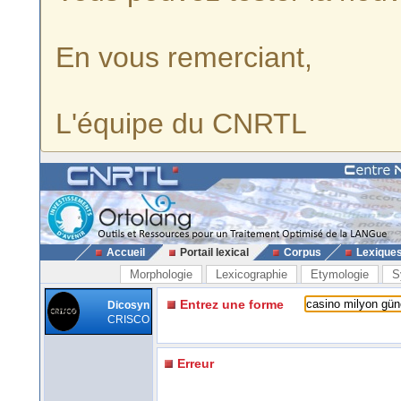
En vous remerciant,
L'équipe du CNRTL
Accueil
Portail lexical
Corpus
Lexique
Morphologie
Lexicographie
Etymologie
S
Entrez une forme
Dicosyn
CRISCO
Erreur