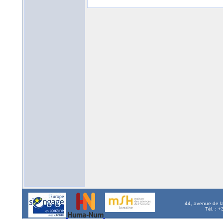
44, avenue de l
Tél. : 