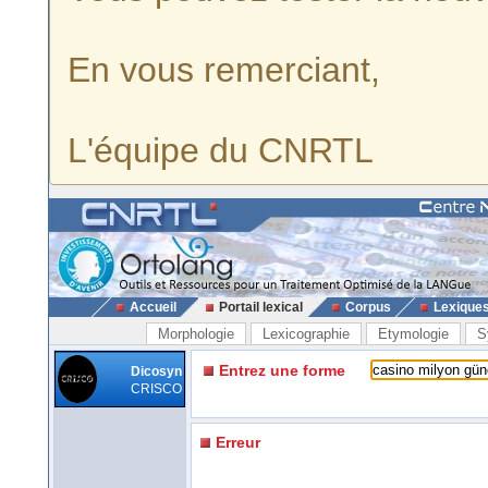
En vous remerciant,
L'équipe du CNRTL
Accueil
Portail lexical
Corpus
Lexique
Morphologie
Lexicographie
Etymologie
S
Entrez une forme
Dicosyn
CRISCO
Erreur