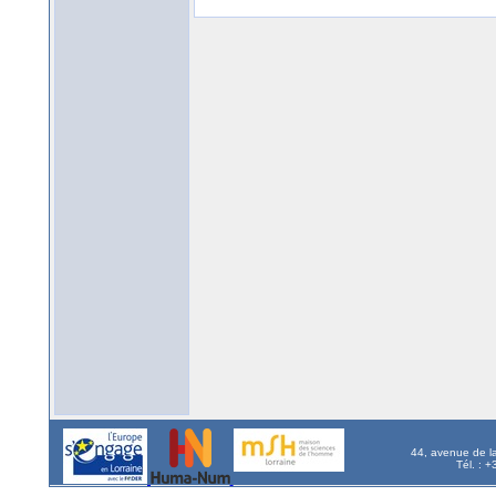
44, avenue de l
Tél. : 