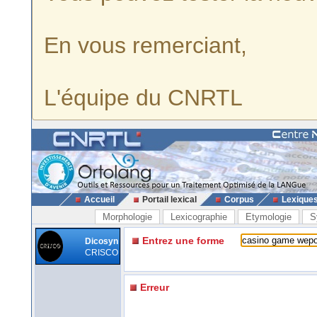
En vous remerciant,
L'équipe du CNRTL
Accueil
Portail lexical
Corpus
Lexique
Morphologie
Lexicographie
Etymologie
S
Entrez une forme
Dicosyn
CRISCO
Erreur