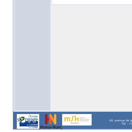
44, avenue de l
Tél. : 