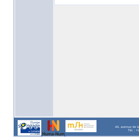
44, avenue de l
Tél. : 