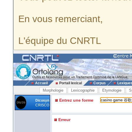
En vous remerciant,
L'équipe du CNRTL
Accueil
Portail lexical
Corpus
Lexique
Morphologie
Lexicographie
Etymologie
S
Entrez une forme
Dicosyn
CRISCO
Erreur