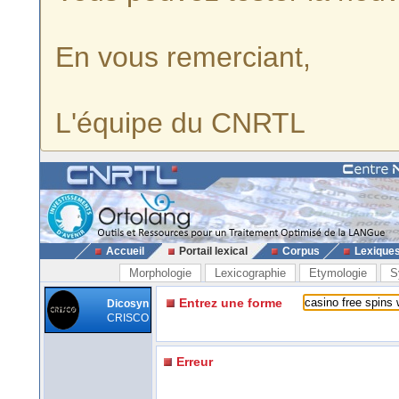
En vous remerciant,
L'équipe du CNRTL
Accueil
Portail lexical
Corpus
Lexique
Morphologie
Lexicographie
Etymologie
S
Entrez une forme
Dicosyn
CRISCO
Erreur