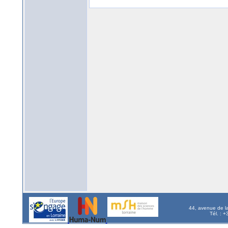
44, avenue de l
Tél. : 