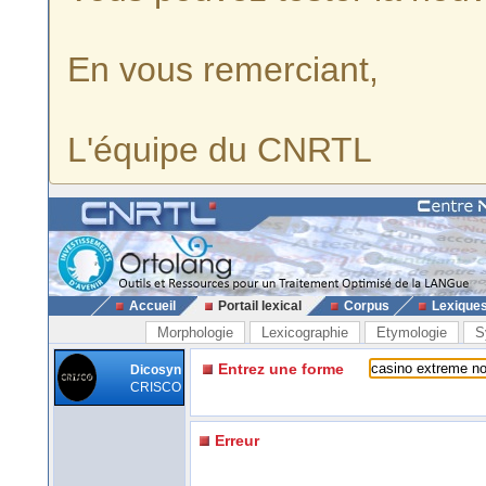
En vous remerciant,
L'équipe du CNRTL
Accueil
Portail lexical
Corpus
Lexique
Morphologie
Lexicographie
Etymologie
S
Entrez une forme
Dicosyn
CRISCO
Erreur