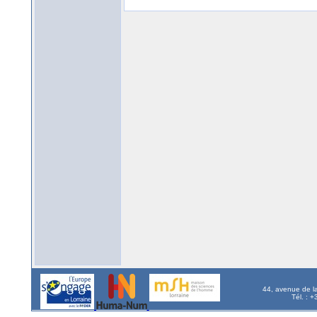
44, avenue de l
Tél. : 