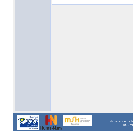
44, avenue de l
Tél. : 