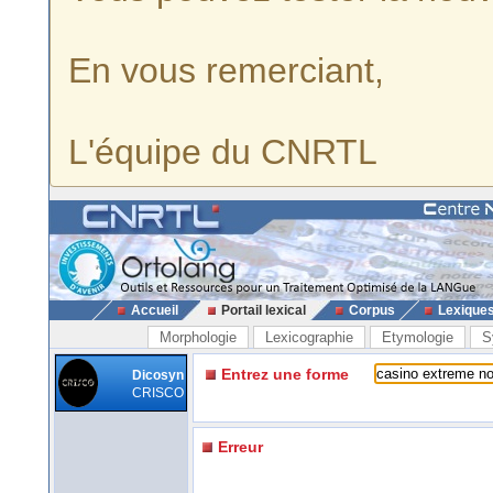
En vous remerciant,
L'équipe du CNRTL
Accueil
Portail lexical
Corpus
Lexique
Morphologie
Lexicographie
Etymologie
S
Entrez une forme
Dicosyn
CRISCO
Erreur