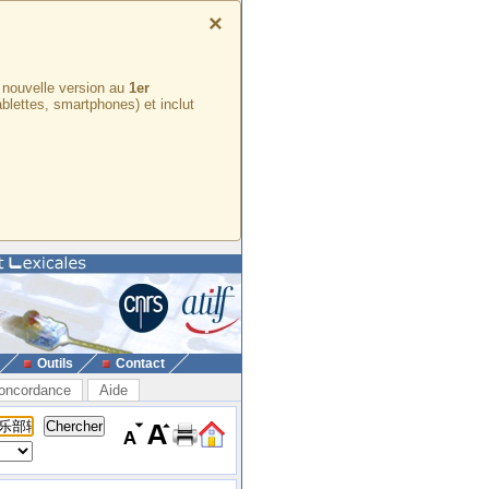
×
e nouvelle version au
1er
ablettes, smartphones) et inclut
Outils
Contact
oncordance
Aide