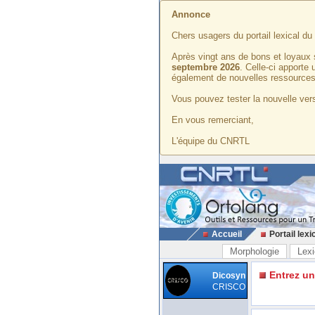
Annonce
Chers usagers du portail lexical d
Après vingt ans de bons et loyaux 
septembre 2026
. Celle-ci apporte
également de nouvelles ressources
Vous pouvez tester la nouvelle vers
En vous remerciant,
L'équipe du CNRTL
Accueil
Portail lexi
Morphologie
Lexi
Entrez u
Dicosyn
CRISCO