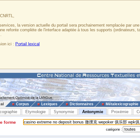
u CNRTL,
services, la version actuelle du portail sera prochainement remplacée par un
 une refonte complète de l'interface adaptée à tous les supports (ordinateurs, t
.
ion ici :
Portail lexical
cal
Corpus
Lexiques
Dictionnaires
Métalexicographie
cographie
Etymologie
Synonymie
Antonymie
Proxémie
C
ne forme
catégorie :