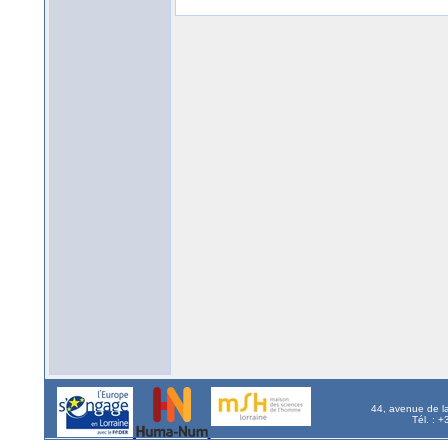
44, avenue de l
Tél. : 