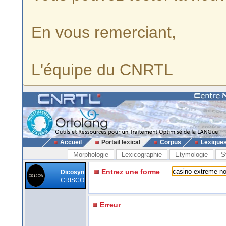
En vous remerciant,
L'équipe du CNRTL
Accueil
Portail lexical
Corpus
Lexique
Morphologie
Lexicographie
Etymologie
S
Entrez une forme
Dicosyn
CRISCO
Erreur