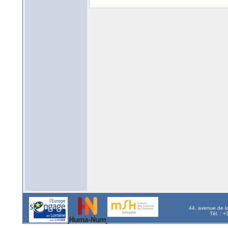
44, avenue de l
Tél. : 