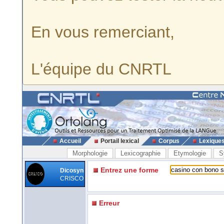
En vous remerciant,
L'équipe du CNRTL
Accueil
Portail lexical
Corpus
Lexique
Morphologie
Lexicographie
Etymologie
S
Entrez une forme
Dicosyn
CRISCO
Erreur