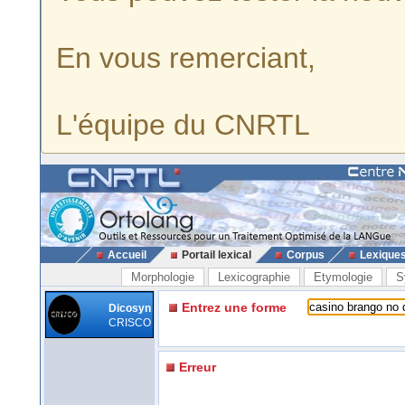
En vous remerciant,
L'équipe du CNRTL
Accueil
Portail lexical
Corpus
Lexique
Morphologie
Lexicographie
Etymologie
S
Entrez une forme
Dicosyn
CRISCO
Erreur