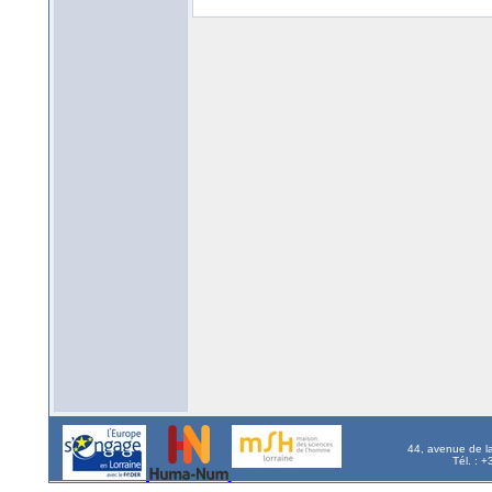
44, avenue de l
Tél. : 