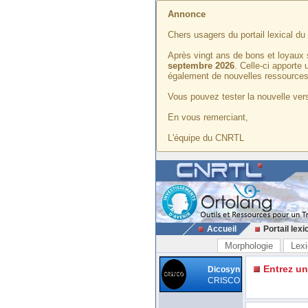
Annonce
Chers usagers du portail lexical d
Après vingt ans de bons et loyaux 
septembre 2026
. Celle-ci apporte
également de nouvelles ressources
Vous pouvez tester la nouvelle vers
En vous remerciant,
L'équipe du CNRTL
Accueil
Portail lexi
Morphologie
Lexi
Entrez u
Dicosyn
CRISCO