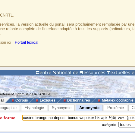
u CNRTL,
services, la version actuelle du portail sera prochainement remplacée par un
 une refonte complète de l'interface adaptée à tous les supports (ordinateurs, t
.
ion ici :
Portail lexical
cal
Corpus
Lexiques
Dictionnaires
Métalexicographie
cographie
Etymologie
Synonymie
Antonymie
Proxémie
C
ne forme
catégorie :