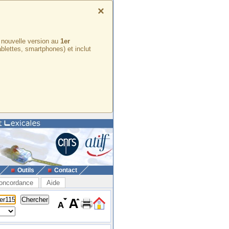
×
e nouvelle version au
1er
ablettes, smartphones) et inclut
Outils
Contact
oncordance
Aide