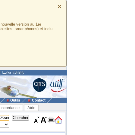
×
e nouvelle version au
1er
ablettes, smartphones) et inclut
Outils
Contact
oncordance
Aide