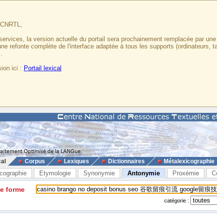
u CNRTL,
services, la version actuelle du portail sera prochainement remplacée par un
 une refonte complète de l'interface adaptée à tous les supports (ordinateurs, t
.
ion ici :
Portail lexical
cal
Corpus
Lexiques
Dictionnaires
Métalexicographie
cographie
Etymologie
Synonymie
Antonymie
Proxémie
C
ne forme
catégorie :