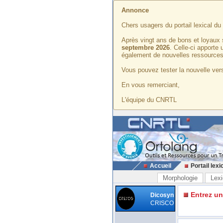
Annonce
Chers usagers du portail lexical d
Après vingt ans de bons et loyaux 
septembre 2026
. Celle-ci apporte
également de nouvelles ressources
Vous pouvez tester la nouvelle vers
En vous remerciant,
L'équipe du CNRTL
Accueil
Portail lexi
Morphologie
Lexi
Entrez u
Dicosyn
CRISCO