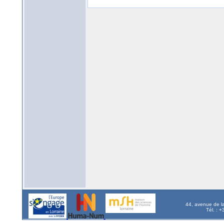
44, avenue de l
Tél. : 