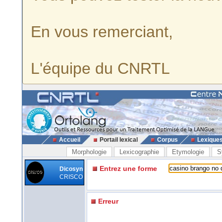
En vous remerciant,
L'équipe du CNRTL
Accueil
Portail lexical
Corpus
Lexique
Morphologie
Lexicographie
Etymologie
S
Entrez une forme
Dicosyn
CRISCO
Erreur