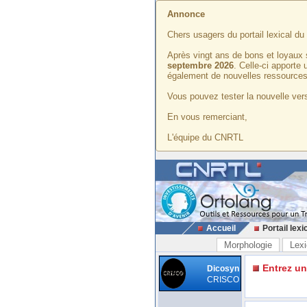
Annonce
Chers usagers du portail lexical d
Après vingt ans de bons et loyaux 
septembre 2026
. Celle-ci apporte
également de nouvelles ressources
Vous pouvez tester la nouvelle vers
En vous remerciant,
L'équipe du CNRTL
Accueil
Portail lexi
Morphologie
Lexi
Entrez u
Dicosyn
CRISCO