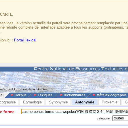
u CNRTL,
services, la version actuelle du portail sera prochainement remplacée par un
 une refonte complète de l'interface adaptée à tous les supports (ordinateurs, t
.
ion ici :
Portail lexical
cal
Corpus
Lexiques
Dictionnaires
Métalexicographie
cographie
Etymologie
Synonymie
Antonymie
Proxémie
C
ne forme
catégorie :