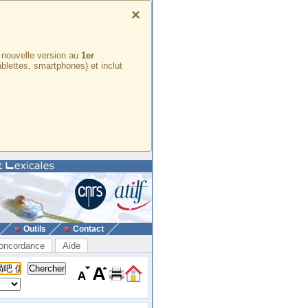
×
e nouvelle version au
1er
ablettes, smartphones) et inclut
Outils
Contact
oncordance
Aide