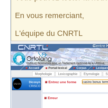
En vous remerciant,
L'équipe du CNRTL
Accueil
Portail lexical
Corpus
Lexique
Morphologie
Lexicographie
Etymologie
S
Entrez une forme
Dicosyn
CRISCO
Erreur