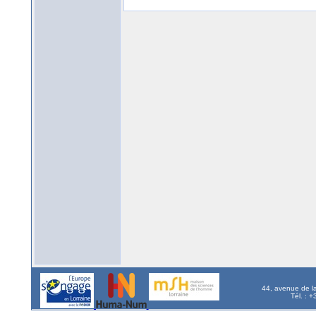
44, avenue de l
Tél. : 