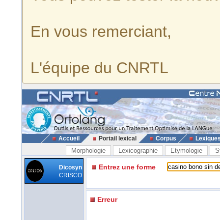
En vous remerciant,
L'équipe du CNRTL
Accueil
Portail lexical
Corpus
Lexique
Morphologie
Lexicographie
Etymologie
S
Entrez une forme
Dicosyn
CRISCO
Erreur