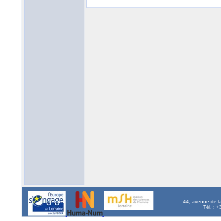
44, avenue de l
Tél. : 