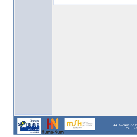
44, avenue de l
Tél. : 