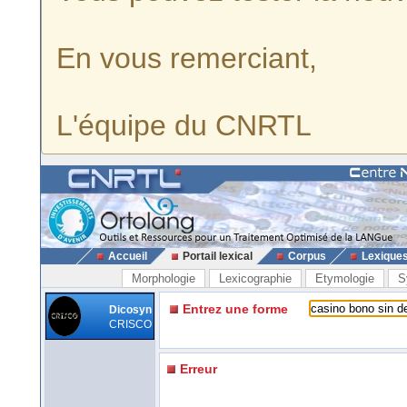
En vous remerciant,
L'équipe du CNRTL
Accueil
Portail lexical
Corpus
Lexique
Morphologie
Lexicographie
Etymologie
S
Entrez une forme
Dicosyn
CRISCO
Erreur