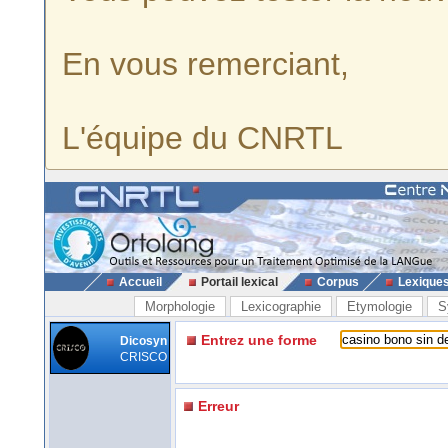
En vous remerciant,
L'équipe du CNRTL
Accueil
Portail lexical
Corpus
Lexique
Morphologie
Lexicographie
Etymologie
S
Entrez une forme
Dicosyn
CRISCO
Erreur