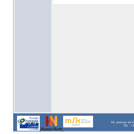
44, avenue de l
Tél. : 