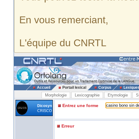
En vous remerciant,
L'équipe du CNRTL
Accueil
Portail lexical
Corpus
Lexique
Morphologie
Lexicographie
Etymologie
S
Entrez une forme
Dicosyn
CRISCO
Erreur