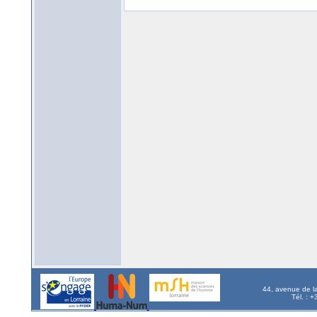
44, avenue de l
Tél. : 