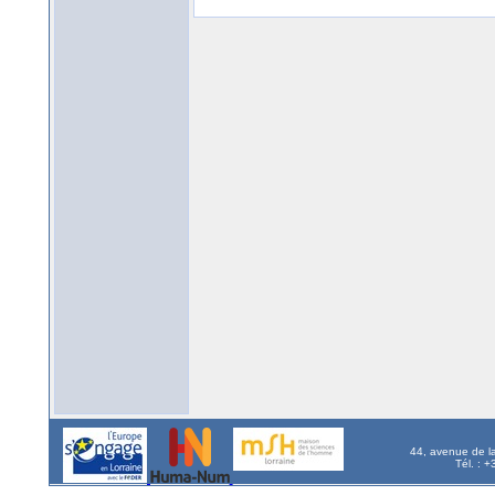
44, avenue de l
Tél. : 