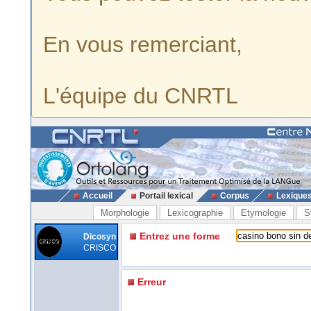
En vous remerciant,
L'équipe du CNRTL
Accueil
Portail lexical
Corpus
Lexique
Morphologie
Lexicographie
Etymologie
S
Entrez une forme
Dicosyn
CRISCO
Erreur