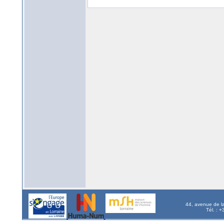
44, avenue de l
Tél. : 