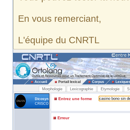
En vous remerciant,
L'équipe du CNRTL
Accueil
Portail lexical
Corpus
Lexique
Morphologie
Lexicographie
Etymologie
S
Entrez une forme
Dicosyn
CRISCO
Erreur