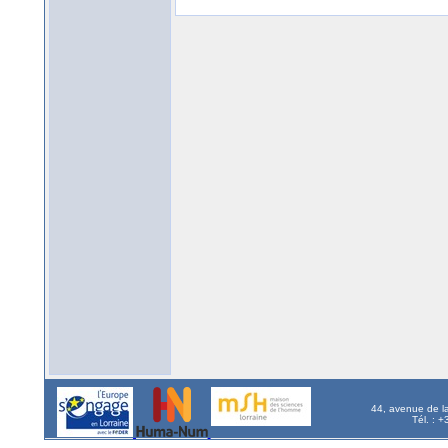
44, avenue de l
Tél. : 