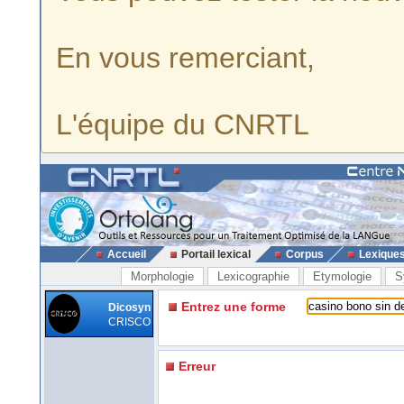
En vous remerciant,
L'équipe du CNRTL
Accueil
Portail lexical
Corpus
Lexique
Morphologie
Lexicographie
Etymologie
S
Entrez une forme
Dicosyn
CRISCO
Erreur