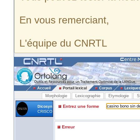
En vous remerciant,
L'équipe du CNRTL
Accueil
Portail lexical
Corpus
Lexique
Morphologie
Lexicographie
Etymologie
S
Entrez une forme
Dicosyn
CRISCO
Erreur