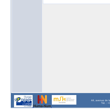
44, avenue de l
Tél. : 