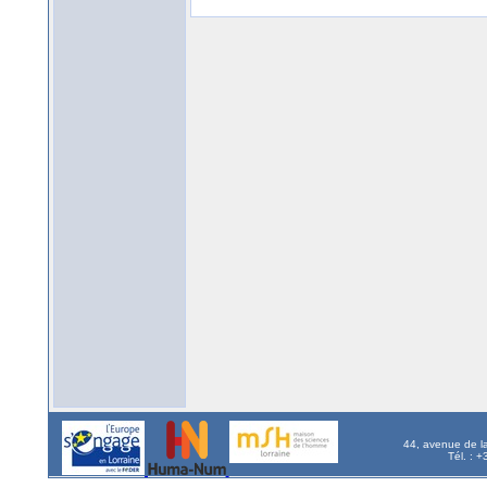
44, avenue de l
Tél. : 