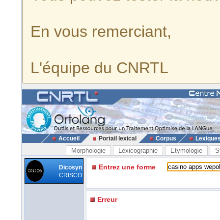
En vous remerciant,
L'équipe du CNRTL
Accueil
Portail lexical
Corpus
Lexique
Morphologie
Lexicographie
Etymologie
S
Entrez une forme
Dicosyn
CRISCO
Erreur