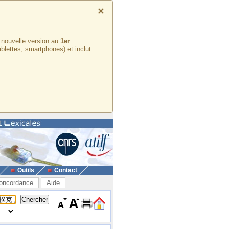
×
e nouvelle version au
1er
ablettes, smartphones) et inclut
Outils
Contact
oncordance
Aide