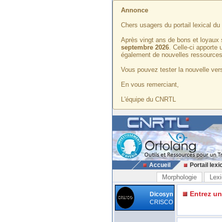
Annonce
Chers usagers du portail lexical d
Après vingt ans de bons et loyaux 
septembre 2026
. Celle-ci apporte
également de nouvelles ressources
Vous pouvez tester la nouvelle vers
En vous remerciant,
L'équipe du CNRTL
Accueil
Portail lexi
Morphologie
Lexi
Entrez u
Dicosyn
CRISCO