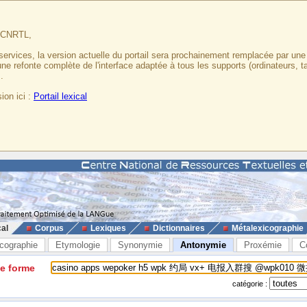
u CNRTL,
services, la version actuelle du portail sera prochainement remplacée par un
 une refonte complète de l'interface adaptée à tous les supports (ordinateurs, t
.
ion ici :
Portail lexical
cal
Corpus
Lexiques
Dictionnaires
Métalexicographie
cographie
Etymologie
Synonymie
Antonymie
Proxémie
C
ne forme
catégorie :