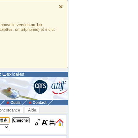
×
e nouvelle version au
1er
ablettes, smartphones) et inclut
Outils
Contact
oncordance
Aide