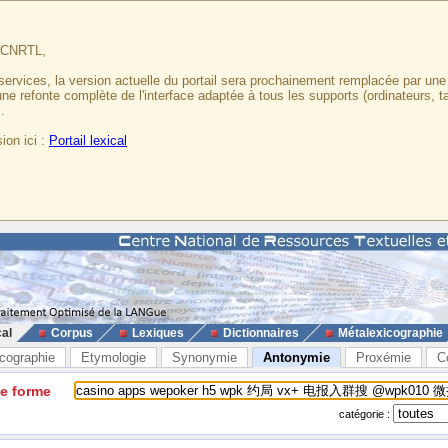
u CNRTL,
services, la version actuelle du portail sera prochainement remplacée par un
 une refonte complète de l'interface adaptée à tous les supports (ordinateurs, t
.
ion ici :
Portail lexical
cal
Corpus
Lexiques
Dictionnaires
Métalexicographie
cographie
Etymologie
Synonymie
Antonymie
Proxémie
C
ne forme
catégorie :