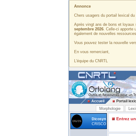
Annonce
Chers usagers du portail lexical d
Après vingt ans de bons et loyaux 
septembre 2026
. Celle-ci apporte
également de nouvelles ressources
Vous pouvez tester la nouvelle vers
En vous remerciant,
L'équipe du CNRTL
Accueil
Portail lexi
Morphologie
Lexi
Entrez u
Dicosyn
CRISCO