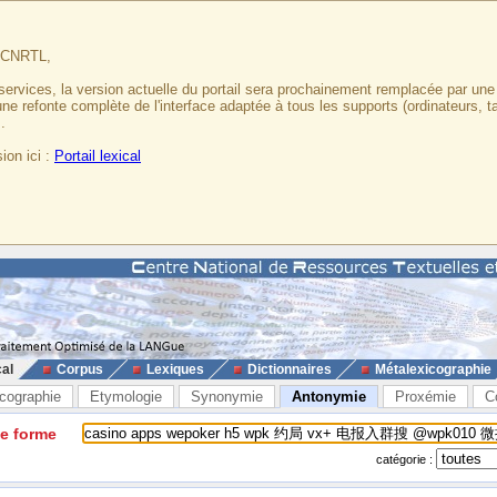
u CNRTL,
services, la version actuelle du portail sera prochainement remplacée par un
 une refonte complète de l'interface adaptée à tous les supports (ordinateurs, t
.
ion ici :
Portail lexical
cal
Corpus
Lexiques
Dictionnaires
Métalexicographie
cographie
Etymologie
Synonymie
Antonymie
Proxémie
C
ne forme
catégorie :