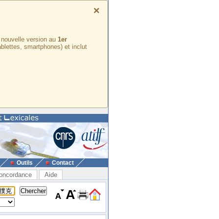
×
e nouvelle version au
1er
ablettes, smartphones) et inclut
Outils
Contact
oncordance
Aide