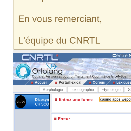
En vous remerciant,
L'équipe du CNRTL
Accueil
Portail lexical
Corpus
Lexique
Morphologie
Lexicographie
Etymologie
S
Entrez une forme
Dicosyn
CRISCO
Erreur