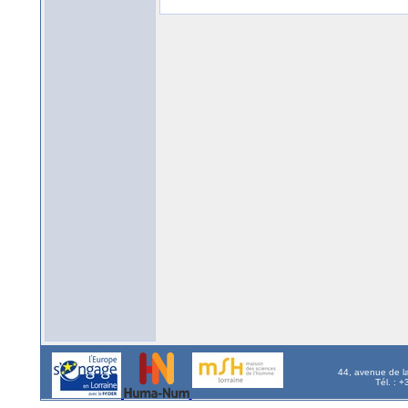
44, avenue de l
Tél. : 