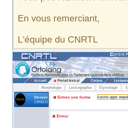
En vous remerciant,
L'équipe du CNRTL
Accueil
Portail lexical
Corpus
Lexique
Morphologie
Lexicographie
Etymologie
S
Entrez une forme
Dicosyn
CRISCO
Erreur