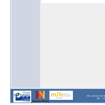
44, avenue de l
Tél. : 