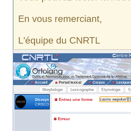
En vous remerciant,
L'équipe du CNRTL
Accueil
Portail lexical
Corpus
Lexique
Morphologie
Lexicographie
Etymologie
S
Entrez une forme
Dicosyn
CRISCO
Erreur