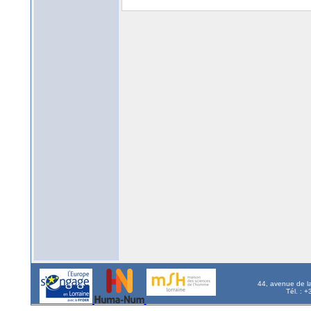
44, avenue de l
Tél. : 