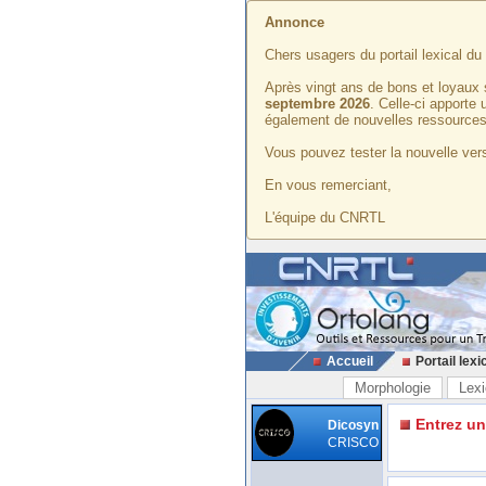
Annonce
Chers usagers du portail lexical d
Après vingt ans de bons et loyaux 
septembre 2026
. Celle-ci apporte
également de nouvelles ressources
Vous pouvez tester la nouvelle vers
En vous remerciant,
L'équipe du CNRTL
Accueil
Portail lexi
Morphologie
Lexi
Entrez u
Dicosyn
CRISCO