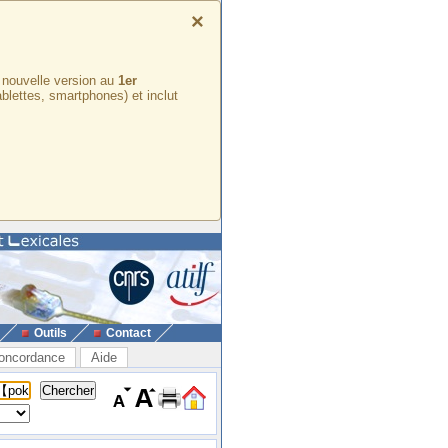
×
e nouvelle version au
1er
ablettes, smartphones) et inclut
Outils
Contact
oncordance
Aide