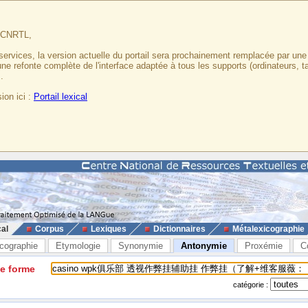
u CNRTL,
services, la version actuelle du portail sera prochainement remplacée par un
 une refonte complète de l'interface adaptée à tous les supports (ordinateurs, t
.
ion ici :
Portail lexical
cal
Corpus
Lexiques
Dictionnaires
Métalexicographie
cographie
Etymologie
Synonymie
Antonymie
Proxémie
C
ne forme
catégorie :