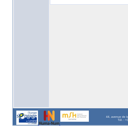
44, avenue de l
Tél. : 