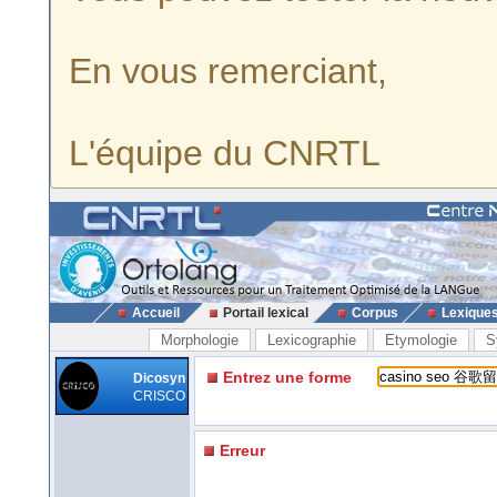
En vous remerciant,
L'équipe du CNRTL
Accueil
Portail lexical
Corpus
Lexique
Morphologie
Lexicographie
Etymologie
S
Entrez une forme
Dicosyn
CRISCO
Erreur