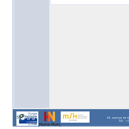
44, avenue de l
Tél. : 