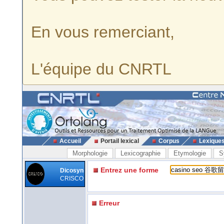
En vous remerciant,
L'équipe du CNRTL
Accueil
Portail lexical
Corpus
Lexique
Morphologie
Lexicographie
Etymologie
S
Entrez une forme
Dicosyn
CRISCO
Erreur