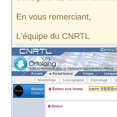
En vous remerciant,
L'équipe du CNRTL
Accueil
Portail lexical
Corpus
Lexique
Morphologie
Lexicographie
Etymologie
S
Entrez une forme
Dicosyn
CRISCO
Erreur