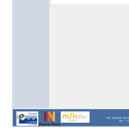
44, avenue de l
Tél. : 