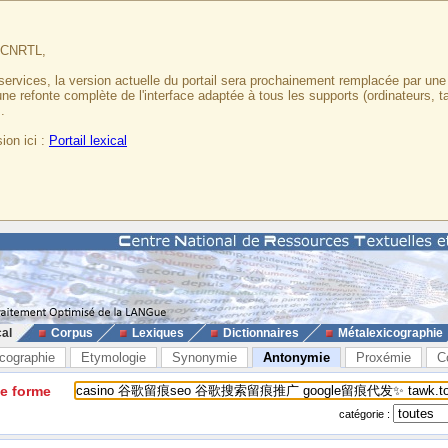
u CNRTL,
services, la version actuelle du portail sera prochainement remplacée par un
 une refonte complète de l'interface adaptée à tous les supports (ordinateurs, t
.
ion ici :
Portail lexical
cal
Corpus
Lexiques
Dictionnaires
Métalexicographie
cographie
Etymologie
Synonymie
Antonymie
Proxémie
C
ne forme
catégorie :