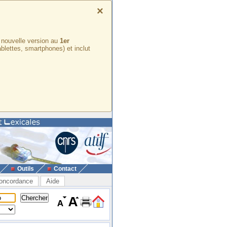
×
e nouvelle version au
1er
ablettes, smartphones) et inclut
Outils
Contact
oncordance
Aide