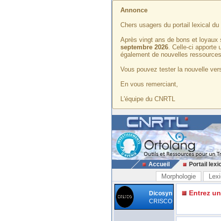
Annonce
Chers usagers du portail lexical d
Après vingt ans de bons et loyaux 
septembre 2026
. Celle-ci apporte
également de nouvelles ressources
Vous pouvez tester la nouvelle vers
En vous remerciant,
L'équipe du CNRTL
Accueil
Portail lexi
Morphologie
Lexi
Entrez u
Dicosyn
CRISCO