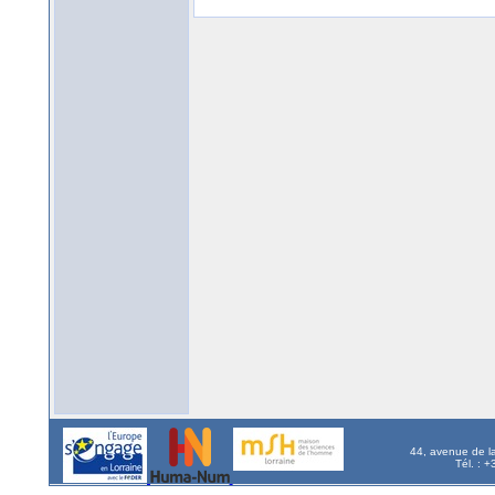
44, avenue de l
Tél. : 