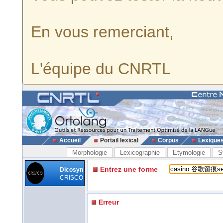
En vous remerciant,
L'équipe du CNRTL
Accueil
Portail lexical
Corpus
Lexique
Morphologie
Lexicographie
Etymologie
S
Entrez une forme
Dicosyn
CRISCO
Erreur