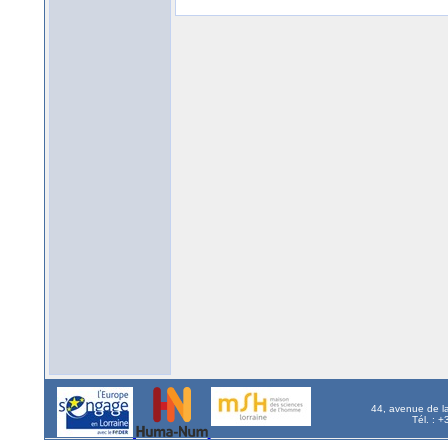
44, avenue de l
Tél. : 