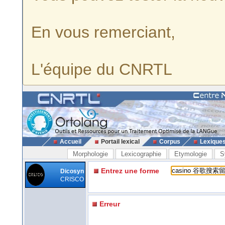
En vous remerciant,
L'équipe du CNRTL
Accueil
Portail lexical
Corpus
Lexique
Morphologie
Lexicographie
Etymologie
S
Entrez une forme
Dicosyn
CRISCO
Erreur