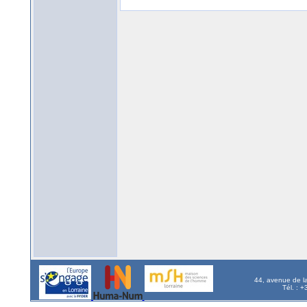
44, avenue de l
Tél. : 