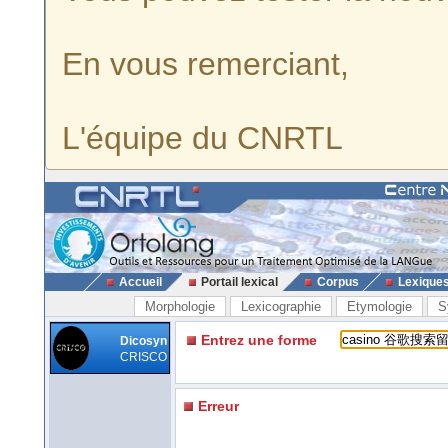
En vous remerciant,
L'équipe du CNRTL
Accueil
Portail lexical
Corpus
Lexique
Morphologie
Lexicographie
Etymologie
S
Entrez une forme
Dicosyn
CRISCO
Erreur