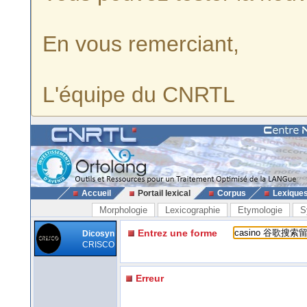
En vous remerciant,
L'équipe du CNRTL
Accueil
Portail lexical
Corpus
Lexique
Morphologie
Lexicographie
Etymologie
S
Entrez une forme
Dicosyn
CRISCO
Erreur