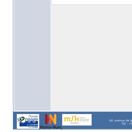
44, avenue de l
Tél. : 