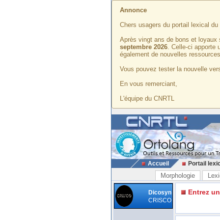
Annonce
Chers usagers du portail lexical d
Après vingt ans de bons et loyaux 
septembre 2026
. Celle-ci apporte
également de nouvelles ressources
Vous pouvez tester la nouvelle vers
En vous remerciant,
L'équipe du CNRTL
Accueil
Portail lexi
Morphologie
Lexi
Entrez u
Dicosyn
CRISCO