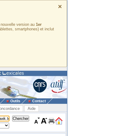
×
e nouvelle version au
1er
ablettes, smartphones) et inclut
Outils
Contact
oncordance
Aide