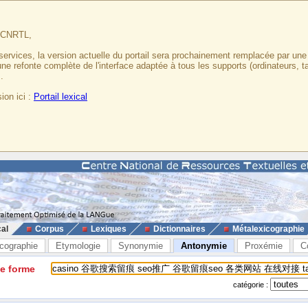
u CNRTL,
services, la version actuelle du portail sera prochainement remplacée par un
 une refonte complète de l'interface adaptée à tous les supports (ordinateurs, t
.
ion ici :
Portail lexical
cal
Corpus
Lexiques
Dictionnaires
Métalexicographie
cographie
Etymologie
Synonymie
Antonymie
Proxémie
C
ne forme
catégorie :