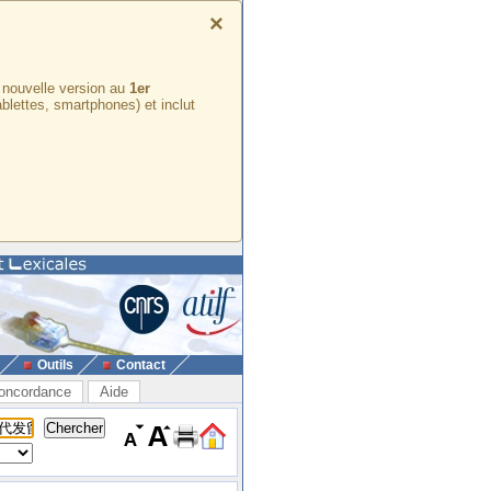
×
e nouvelle version au
1er
ablettes, smartphones) et inclut
Outils
Contact
oncordance
Aide