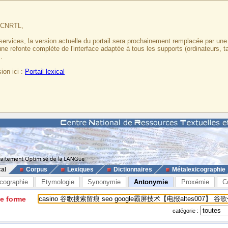
u CNRTL,
services, la version actuelle du portail sera prochainement remplacée par un
 une refonte complète de l'interface adaptée à tous les supports (ordinateurs, t
.
ion ici :
Portail lexical
cal
Corpus
Lexiques
Dictionnaires
Métalexicographie
cographie
Etymologie
Synonymie
Antonymie
Proxémie
C
ne forme
catégorie :