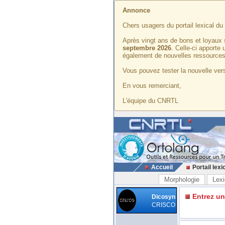
Annonce
Chers usagers du portail lexical d
Après vingt ans de bons et loyaux 
septembre 2026
. Celle-ci apporte
également de nouvelles ressources
Vous pouvez tester la nouvelle vers
En vous remerciant,
L'équipe du CNRTL
Accueil
Portail lexi
Morphologie
Lexi
Entrez u
Dicosyn
CRISCO