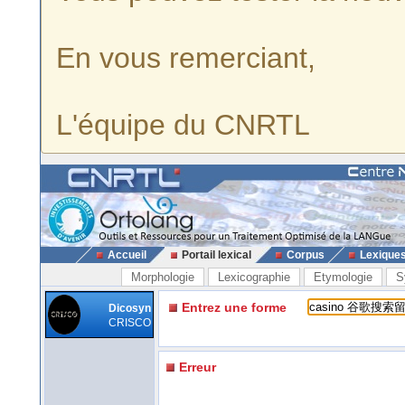
En vous remerciant,
L'équipe du CNRTL
Accueil
Portail lexical
Corpus
Lexique
Morphologie
Lexicographie
Etymologie
S
Entrez une forme
Dicosyn
CRISCO
Erreur