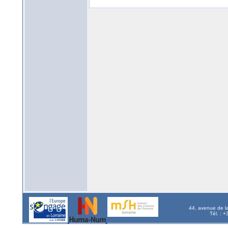
44, avenue de l
Tél. : 