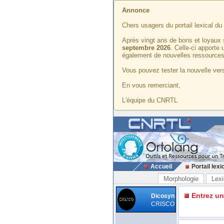
Annonce
Chers usagers du portail lexical d
Après vingt ans de bons et loyaux 
septembre 2026
. Celle-ci apporte
également de nouvelles ressources
Vous pouvez tester la nouvelle vers
En vous remerciant,
L'équipe du CNRTL
Accueil
Portail lexi
Morphologie
Lexi
Entrez u
Dicosyn
CRISCO