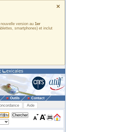
×
e nouvelle version au
1er
ablettes, smartphones) et inclut
Outils
Contact
oncordance
Aide