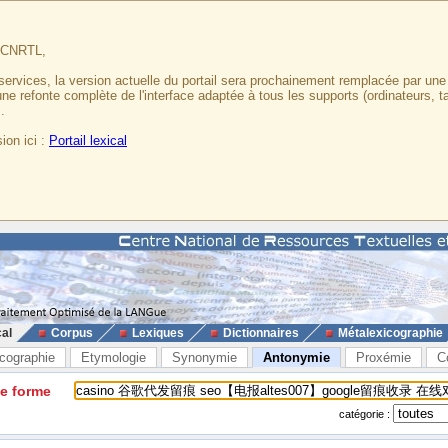
u CNRTL,
services, la version actuelle du portail sera prochainement remplacée par un
 une refonte complète de l'interface adaptée à tous les supports (ordinateurs, t
.
ion ici :
Portail lexical
cal
Corpus
Lexiques
Dictionnaires
Métalexicographie
cographie
Etymologie
Synonymie
Antonymie
Proxémie
C
ne forme
catégorie :