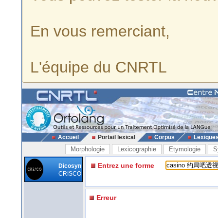
En vous remerciant,
L'équipe du CNRTL
Accueil
Portail lexical
Corpus
Lexique
Morphologie
Lexicographie
Etymologie
S
Entrez une forme
Dicosyn
CRISCO
Erreur