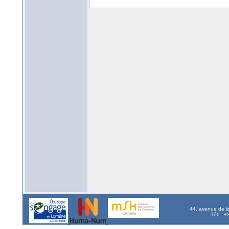
44, avenue de l
Tél. : 