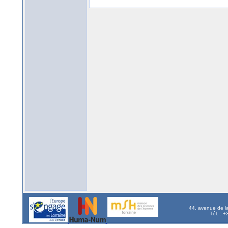
44, avenue de l
Tél. : 