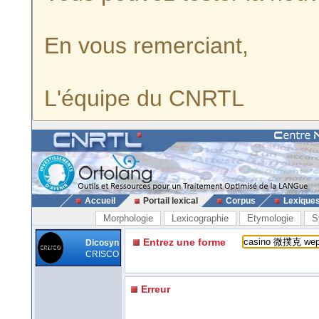
En vous remerciant,
L'équipe du CNRTL
Accueil
Portail lexical
Corpus
Lexique
Morphologie
Lexicographie
Etymologie
S
Entrez une forme
Dicosyn
CRISCO
Erreur