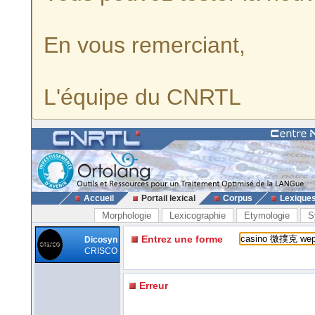
En vous remerciant,
L'équipe du CNRTL
Accueil
Portail lexical
Corpus
Lexique
Morphologie
Lexicographie
Etymologie
S
Entrez une forme
Dicosyn
CRISCO
Erreur