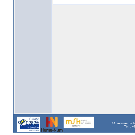
44, avenue de l
Tél. : 